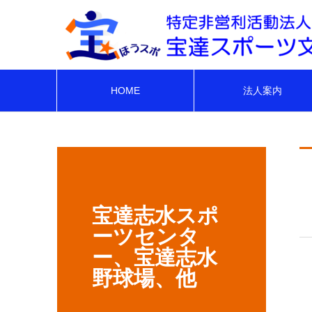
HOME
法人案内
宝達志水スポ
ーツセンタ
ー、宝達志水
野球場、他