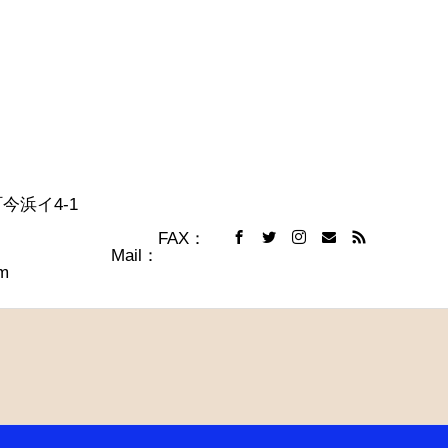
達志水町今浜イ4-1
 FAX：
009 Mail：
m