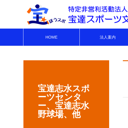
HOME
法人案内
宝達志水スポ
ーツセンタ
ー、宝達志水
野球場、他