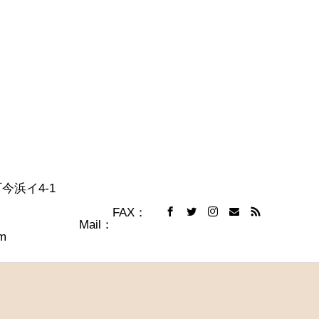
達志水町今浜イ4-1
 FAX：
009 Mail：
m