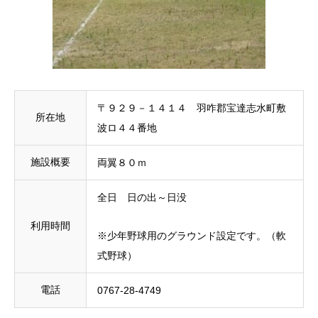
〒９２９－１４１４ 羽咋郡宝達志水町敷
所在地
波ロ４４番地
施設概要
両翼８０ｍ
全日 日の出～日没
利用時間
※少年野球用のグラウンド設定です。（軟
式野球）
電話
0767-28-4749