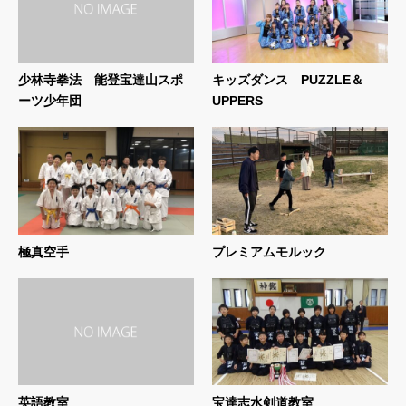
少林寺拳法 能登宝達山スポ
キッズダンス PUZZLE＆
ーツ少年団
UPPERS
極真空手
プレミアムモルック
英語教室
宝達志水剣道教室