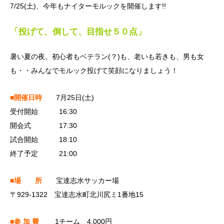
7/25(土)、今年もナイターモルックを開催します!!
「投げて、倒して、目指せ５０点」
暑い夏の夜、初心者もベテラン(？)も、老いも若きも、男も女
も・・みんなでモルック投げて笑顔になりましょう！
■開催日時
7月25日(土)
受付開始 16:30
開会式 17:30
試合開始 18:10
終了予定 21:00
■場 所
宝達志水サッカー場
〒929-1322 宝達志水町北川尻ミ1番地15
■参 加 費
1チーム 4,000円