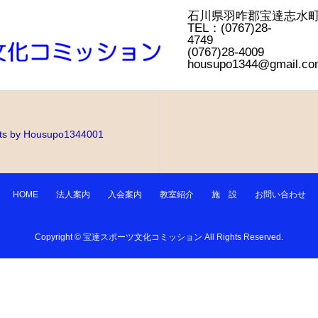
石川県羽咋郡宝
TEL：(0767)28-
4749
(0767)28-4
housupo1344@gmail.co
ts by Housupo1344001
HOME
法人案内
入会案内
教室紹介
施 設
お問い合わせ
Copyright © 宝達スポーツ文化コミッション All Rights Reserved.