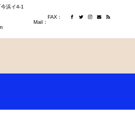
達志水町今浜イ4-1
 FAX：
009 Mail：
m